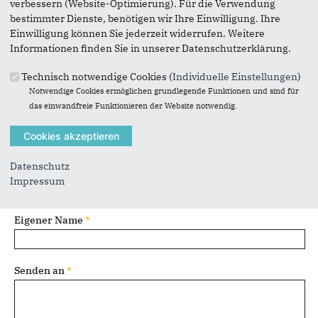
verbessern (Website-Optimierung). Für die Verwendung
bestimmter Dienste, benötigen wir Ihre Einwilligung. Ihre
Vielen Dank, dass Sie die Inhalte unserer Homepage
Einwilligung können Sie jederzeit widerrufen. Weitere
weiterempfehlen.
Informationen finden Sie in unserer Datenschutzerklärung.
Anmerkung: Ihre E-Mail-Adresse wird benötigt um die
Technisch notwendige Cookies (
Individuelle Einstellungen
)
Personen, denen Sie die Seite weiterempfehlen, zu
Notwendige Cookies ermöglichen grundlegende Funktionen und sind für
informieren, von wem die Empfehlung kommt, und dass es
das einwandfreie Funktionieren der Website notwendig.
kein Spam ist.
Das mit * gekennzeichnete Feld ist ein Pflichtfeld.
Datenschutz
Eigene E-Mail-Adresse
*
Impressum
Eigener Name
*
Senden an
*