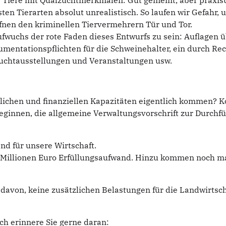
 Tiere mit Qualzuchtmerkmalen: Gut gemeint, aber praxisu
isten Tierarten absolut unrealistisch. So laufen wir Gefahr,
öffnen den kriminellen Tiervermehrern Tür und Tor.
fwuchs der rote Faden dieses Entwurfs zu sein: Auflagen ü
entationspflichten für die Schweinehalter, ein durch Re
Zuchtausstellungen und Veranstaltungen usw.
tlichen und finanziellen Kapazitäten eigentlich kommen? Ko
ginnen, die allgemeine Verwaltungsvorschrift zur Durchfü
and für unsere Wirtschaft.
Millionen Euro Erfüllungsaufwand. Hinzu kommen noch mal 1
avon, keine zusätzlichen Belastungen für die Landwirtschaf
ch erinnere Sie gerne daran: