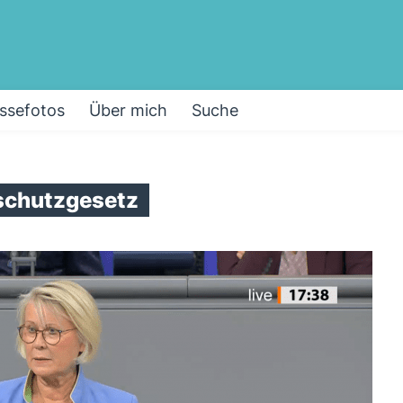
ssefotos
Über mich
Suche
schutzgesetz