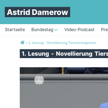
Astrid Damerow
Startseite
Bundestag
Video-Podcast
Pre
Sie sind hier
»
1. Lesung - Novellierung Tierschutzgesetz
1.
Lesung
-
Novellierung
Tier