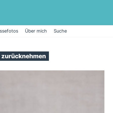
ssefotos
Über mich
Suche
n
zurücknehmen