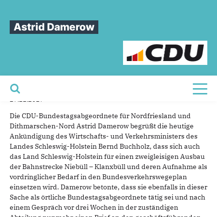
Sie sind hier
»
Astrid Damerow, MdB: Zweigleisiger Ausbau muss in den
vordringlichen Bedarf
Astrid Damerow
Astrid
Damerow,
MdB:
Zweigleisiger
Ausbau
muss
in
den
vordringlichen
Bedarf
Toggl
27.11.2017
Die CDU-Bundestagsabgeordnete für Nordfriesland und
Dithmarschen-Nord Astrid Damerow begrüßt die heutige
Ankündigung des Wirtschafts- und Verkehrsministers des
Landes Schleswig-Holstein Bernd Buchholz, dass sich auch
das Land Schleswig-Holstein für einen zweigleisigen Ausbau
der Bahnstrecke Niebüll – Klanxbüll und deren Aufnahme als
vordringlicher Bedarf in den Bundesverkehrswegeplan
einsetzen wird. Damerow betonte, dass sie ebenfalls in dieser
Sache als örtliche Bundestagsabgeordnete tätig sei und nach
einem Gespräch vor drei Wochen in der zuständigen