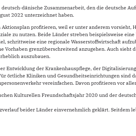
ige deutsch-dänische Zusammenarbeit, den die deutsche A
gust 2022 unterzeichnet haben.
Aktionsplan profitieren, weil er unter anderem vorsieht, 
le zu nutzen. Beide Länder streben beispielsweise eine 
iel, schrittweise eine regionale Wasserstoffwirtschaft auf
lche Vorhaben grenzüberschreitend anzugehen. Auch sieht d
erheblich auszubauen.
er Entwicklung der Krankenhauspflege, der Digitalisier
 Für örtliche Kliniken und Gesundheitseinrichtungen sind 
ersonenverkehr vereinfachen. Davon profitieren vor alle
ischen Kulturellen Freundschaftsjahr 2020 und der deuts
erlauf beider Länder einvernehmlich geklärt. Seitdem leb