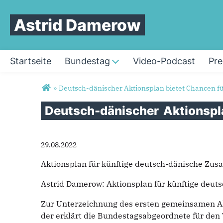
Astrid Damerow
Startseite
Bundestag
Video-Podcast
Pre
Sie sind hier
»
Deutsch-dänischer Aktionsplan bietet Chancen f
Deutsch-dänischer
Aktionsp
29.08.2022
Aktionsplan für künftige deutsch-dänische Zus
Astrid Damerow: Aktionsplan für künftige deut
Zur Unterzeichnung des ersten gemeinsamen Ak
der erklärt die Bundestagsabgeordnete für den