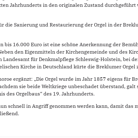
zten Jahrhunderts in den originalen Zustand durchgeführt w
 für die Sanierung und Restaurierung der Orgel in der Brek
on bis 16.000 Euro ist eine schöne Anerkennung der Bemü
 Neben den Eigenmitteln der Kirchengemeinde und des Kir
 Landesamt für Denkmalpflege Schleswig-Holstein, bei der
elischen Kirche in Deutschland kürte die Breklumer Orgel 
horoe ergänzt: „Die Orgel wurde im Jahr 1857 eigens für 
hdem sie beide Weltkriege unbeschadet überstand, galt si
nis des Orgelbaus“ des 19. Jahrhunderts.
g nun schnell in Angriff genommen werden kann, damit das
ließend.