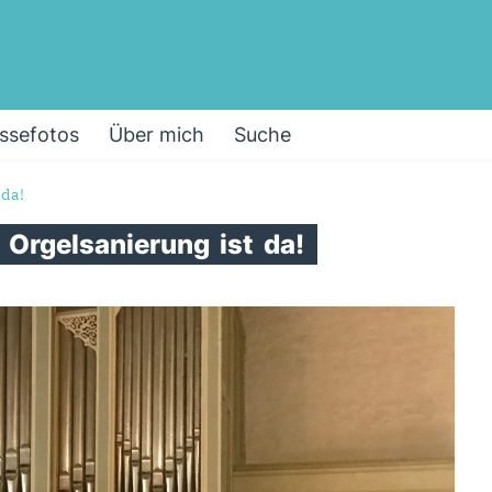
ssefotos
Über mich
Suche
 da!
r
Orgelsanierung
ist
da!