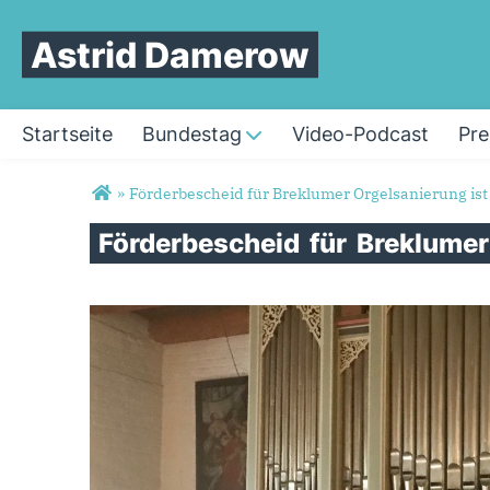
Astrid Damerow
Startseite
Bundestag
Video-Podcast
Pre
Sie sind hier
»
Förderbescheid für Breklumer Orgelsanierung ist
Förderbescheid
für
Breklume