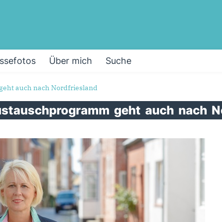
ssefotos
Über mich
Suche
eht auch nach Nordfriesland
austauschprogramm
geht
auch
nach
N