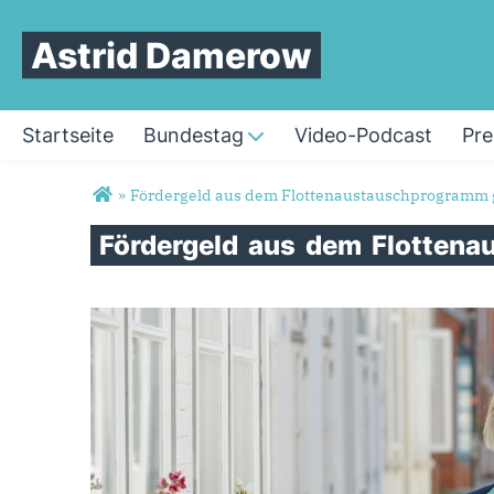
Astrid Damerow
Startseite
Bundestag
Video-Podcast
Pre
Sie sind hier
»
Fördergeld aus dem Flottenaustauschprogramm g
Fördergeld
aus
dem
Flotten