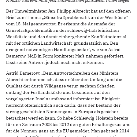
Minister Albrecht muss jetzt entschlossenen politischen Willen zeigen
Der Umweltminister Jan-Philipp Albrecht hat auf den offenen
Brief zum Thema „Gänsefraßproblematik an der Westküste“
vom 15. Mai geantwortet. Er erkennt die Ausmaße der
Gänsefraßproblematik an der schleswig-holsteinischen
Westküste und das damit einhergehende Konfliktpotenzial
mit der örtlichen Landwirtschaft grundsätzlich an. Den
dringend notwendigen Handlungsbedarf, wie von Astrid
Damerow, MdB in Form konkreter Maß-nahmen gefordert,
lässt seine Antwort jedoch noch nicht erkennen.
Astrid Damerow: „Dem Antwortschreiben des Ministers
Albrecht entnehme ich, dass er über den Umfang und die
Qualität der durch Wildgänse verur-sachten Schäden
entlang der Festlandsküste und besonders auf den
vorgelagerten Inseln umfassend informiert ist. Einigkeit
herrscht offensichtlich auch darin, dass der Bestand der
streng geschützten Nonnengans in Europa als gesichert
betrachtet werden kann. So habe Schleswig-Holstein bereits
für den Zeitraum 2008 bis 2012 den guten Erhaltungszustand
für die Nonnen-gans an die EU gemeldet. Man geht seit 2014