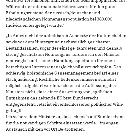
von etwa 1,4 Millionen Individuen der Gesamtpopulation aus.
Während der internationale Referenzwert für den guten
Erhaltungszustand der russisch/deutschen und
niederländischen Nonnenganspopulation bei 380.000
Individuen festgelegt wurde.“
„In Anbetracht der unhaltbaren Ausmaße der Kulturschäden
sowie vor dem Hintergrund nachweislich gesicherter
Bestandszahlen, sogar der einst ge-fährdeten und deshalb
streng geschützten Nonnengans, fordere ich den Minister
eindringlich auf, seinen Handlungsspielraum für einen
berechtigten Interessenausgleich voll auszuschöpfen. Das
schleswig-holsteinische Gänsemanagement bedarf einer
Nachjustierung. Rechtliche Bedenken müssen schnellst
möglich aufgeklärt werden. Ich teile die Auffassung des
Ministers nicht, dass einer Ausweitung von jagdlichen
Entnahmen das geltende EU bzw. Bundesrecht
entgegensteht. Jetzt ist ein entschlossener politischer Wille
gefragt!
Ich sichere dem Minister zu, dass ich mich auf Bundesebene
für die notwendigen Schritte einsetzen werde – im engen
Austausch mit den vor Ort Be-troffenen.