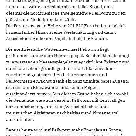
Klimaschutzprojekte geht im Jahr 2021 bereits in die zehnte
Runde. Ich werte es deshalb als ein tolles Signal, dass
diesmal die nordfriesische Inselgemeinde Pellworm zu den
glücklichen Modellprojekten zählt.
Die Förderzusage in Höhe von 201.510 Euro bedeutet gleich
in mehrfacher Hinsicht eine Wertschätzung und damit
Auszeichnung aller am Projekt beteiligter Akteure.
Die nordfriesische Wattenmeerinsel Pellworm liegt
größtenteils unter dem Meeresspiegel. Bei dem klimabedingt
zu erwartenden Meeresspiegelanstieg wird ihre Existenz und
damit die Lebensgrundlage der rund 1.100 Einwohner
zunehmend gefährdet. Den Pellwormerinnen und
Pellwormern erwächst damit ein ganz unmittelbarer Zugang,
sich mit dem Klimawandel und seinen Folgen
auseinanderzusetzen. Aus diesem Grund haben sich sowohl
die Gemeinde wie auch das Amt Pellworm mit den Halligen
dazu entschieden, ihre land-/wirtschaftlichen und
touristischen Aktivitäten nachhaltiger und klimaneutral
auszurichten.
Bereits heute wird auf Pellworm mehr Energie aus Sonne,