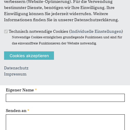
verbessern (Website-Optimierung). Für die Verwendung
bestimmter Dienste, benötigen wir Ihre Einwilligung. Ihre
Vielen Dank, dass Sie die Inhalte unserer Homepage
Einwilligung können Sie jederzeit widerrufen. Weitere
weiterempfehlen.
Informationen finden Sie in unserer Datenschutzerklärung.
Anmerkung: Ihre E-Mail-Adresse wird benötigt um die
Technisch notwendige Cookies (
Individuelle Einstellungen
)
Personen, denen Sie die Seite weiterempfehlen, zu
Notwendige Cookies ermöglichen grundlegende Funktionen und sind für
informieren, von wem die Empfehlung kommt, und dass es
das einwandfreie Funktionieren der Website notwendig.
kein Spam ist.
Das mit * gekennzeichnete Feld ist ein Pflichtfeld.
Datenschutz
Eigene E-Mail-Adresse
*
Impressum
Eigener Name
*
Senden an
*